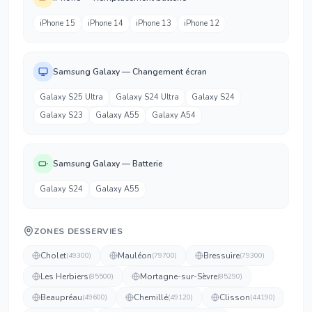
iPhone 15
iPhone 14
iPhone 13
iPhone 12
Samsung Galaxy — Changement écran
Galaxy S25 Ultra
Galaxy S24 Ultra
Galaxy S24
Galaxy S23
Galaxy A55
Galaxy A54
Samsung Galaxy — Batterie
Galaxy S24
Galaxy A55
ZONES DESSERVIES
Cholet
Mauléon
Bressuire
(
49300
)
(
79700
)
(
79300
)
Les Herbiers
Mortagne-sur-Sèvre
(
85500
)
(
85290
)
Beaupréau
Chemillé
Clisson
(
49600
)
(
49120
)
(
44190
)