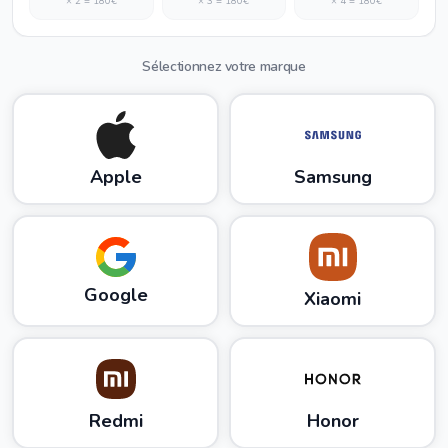
×
2
=
180
€
×
3
=
180
€
×
4
=
180
€
Sélectionnez votre marque
Apple
Samsung
Google
Xiaomi
Redmi
Honor