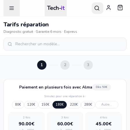
Tech-
it
Tarifs réparation
Diagnostic gratuit · Garantie 6 mois · Express
1
2
3
Paiement en plusieurs fois avec Alma
Dès 50€
Simulez pour une réparation à :
80
€
120
€
150
€
180
€
220
€
280
€
2
fois
3
fois
4
fois
90.00
€
60.00
€
45.00
€