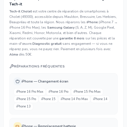
Tech-it
Tech-it Cholet
est votre centre de réparation de smartphones à
Cholet (49300), accessible depuis Mauléon, Bressuire, Les Herbiers,
Beaupréau et toute la région. Nous réparons les
iPhone
(iPhone 7 →
iPhone 16 Pro Max), les
Samsung Galaxy
(S, A, Z, M), Google Pixel,
Xiaomi, Redmi, Honor, Motorola, et bien d'autres. Chaque
réparation est couverte par une
garantie 6 mois
sur les pièces et la
main-d'œuvre.
Diagnostic gratuit
sans engagement — si vous ne
réparez pas, vous ne payez rien. Paiement en plusieurs fois avec
Alma
dès 50€.
RÉPARATIONS FRÉQUENTES
iPhone — Changement écran
iPhone 16 Pro Max
iPhone 16 Pro
iPhone 15 Pro Max
iPhone 15 Pro
iPhone 15
iPhone 14 Pro Max
iPhone 14
iPhone 13
iPhone — Remplacement batterie