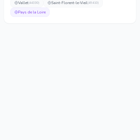
Vallet
Saint-Florent-le-Vieil
(
44330
)
(
49410
)
Pays de la Loire