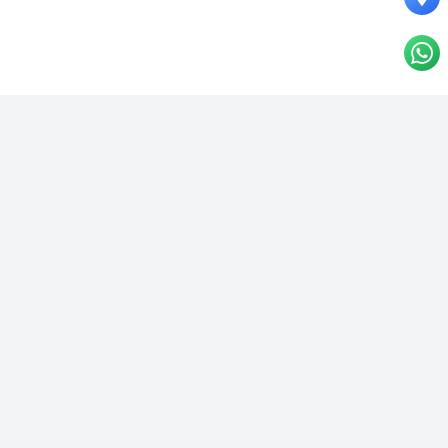
Tech-
it
Smartphones reconditionnés & neufs, réparation, reprise. Qualité
garantie, service client réactif.
Navigation